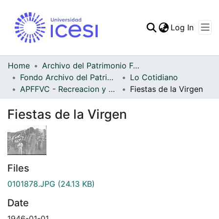
(curren
Log In
Communities & Collec
All of DSpace
Home
Archivo del Patrimonio Fotográfico y Fílmico del Valle del Cauca
Fondo Archivo del Patrimonio Fotográfico y Fílmico del Valle del Cauca
Lo Cotidiano
Statistics
APFFVC - Recreacion y Paseo - Patrimonial
Fiestas de la Virgen
Fiestas de la Virgen
Files
0101878.JPG
(24.13 KB)
Date
1946-01-01