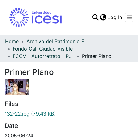
(curren
Log In
Communities & Collec
All of DSpace
Home
Archivo del Patrimonio Fotográfico y Fílmico del Valle del Cauca
Fondo Cali Ciudad Visible
Statistics
FCCV - Autorretrato - Patrimonial
Primer Plano
Primer Plano
Files
132-22.jpg
(79.43 KB)
Date
2005-06-24