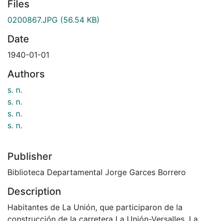
Files
0200867.JPG
(56.54 KB)
Date
1940-01-01
Authors
s. n.
s. n.
s. n.
s. n.
Publisher
Biblioteca Departamental Jorge Garces Borrero
Description
Habitantes de La Unión, que participaron de la
construcción de la carretera La Unión-Versalles. La