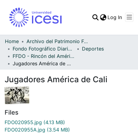
(curren
Log In
Communities & Collec
All of DSpace
Home
Archivo del Patrimonio Fotográfico y Fílmico del Valle del Cauca
Fondo Fotográfico Diario Occidente
Deportes
Statistics
FFDO - Rincón del América - Patrimonial
Jugadores América de Cali
Jugadores América de Cali
Files
FDO020955.jpg
(4.13 MB)
FDO020955A.jpg
(3.54 MB)