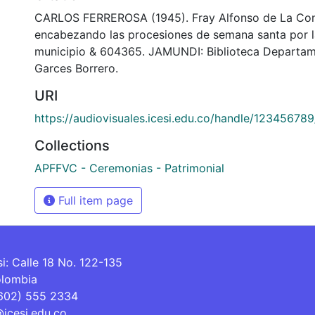
CARLOS FERREROSA (1945). Fray Alfonso de La Con
encabezando las procesiones de semana santa por la
municipio & 604365. JAMUNDI: Biblioteca Departam
Garces Borrero.
URI
https://audiovisuales.icesi.edu.co/handle/12345678
Collections
APFFVC - Ceremonias - Patrimonial
Full item page
si: Calle 18 No. 122-135
olombia
(602) 555 2334
@icesi.edu.co