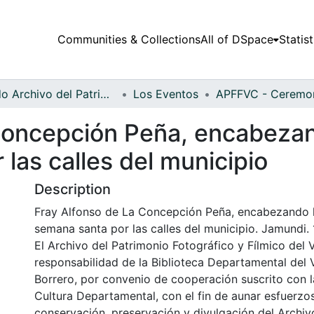
Communities & Collections
All of DSpace
Statist
Fondo Archivo del Patrimonio Fotográfico y Fílmico del Valle del Cauca
Los Eventos
Concepción Peña, encabezan
las calles del municipio
Description
Fray Alfonso de La Concepción Peña, encabezando 
semana santa por las calles del municipio. Jamundi.
El Archivo del Patrimonio Fotográfico y Fílmico del 
responsabilidad de la Biblioteca Departamental del 
Borrero, por convenio de cooperación suscrito con l
Cultura Departamental, con el fin de aunar esfuerzo
conservación, preservación y divulgación del Archivo