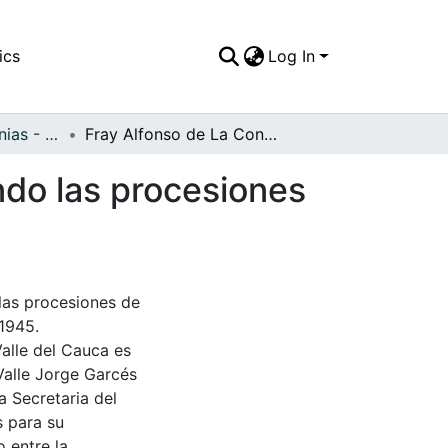
ics
Log In
APFFVC - Ceremonias - Patrimonial
Fray Alfonso de La Concepción Peña, encabezando las procesiones de semana santa por las calles del municipio
do las procesiones
las procesiones de
 1945.
Valle del Cauca es
Valle Jorge Garcés
a Secretaria del
s para su
 entre la