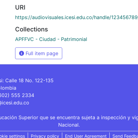
URI
https://audiovisuales.icesi.edu.co/handle/12345678
Collections
APFFVC - Ciudad - Patrimonial
Full item page
si: Calle 18 No. 122-135
olombia
(602) 555 2334
@icesi.edu.co
ucación Superior que se encuentra sujeta a inspección y vi
Nacional.
okie settings
Privacy policy
End User Agreement
Send Feedb