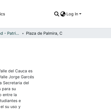
ics
Log In
APFFVC - Ciudad - Patrimonial
Plaza de Palmira, C
Valle del Cauca es
Valle Jorge Garcés
a Secretaria del
s para su
 entre la
tudiantes e
 el su uso y