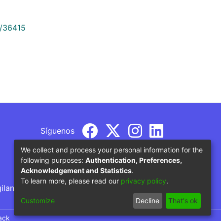
9/36415
Síguenos
We collect and process your personal information for the
following purposes:
Authentication, Preferences,
Acknowledgement and Statistics
.
To learn more, please read our
privacy policy
.
gilancia por parte del Ministerio de Educación
Customize
Decline
That's ok
ack