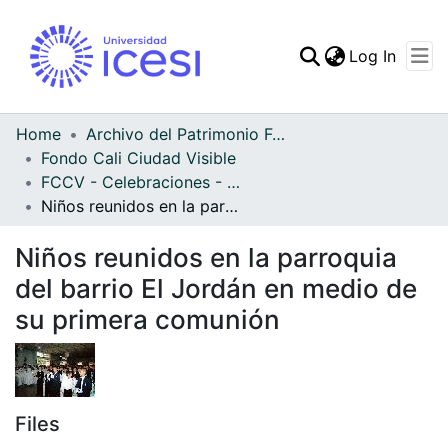
(curren
Log In
Communities & Collec
All of DSpace
Home
Archivo del Patrimonio Fotográfico y Fílmico del Valle del Cauca
Fondo Cali Ciudad Visible
Statistics
FCCV - Celebraciones - Patrimonial
Niños reunidos en la parroquia del barrio El Jordán en medio de su primera comunión
Niños reunidos en la parroquia
del barrio El Jordán en medio de
su primera comunión
Files