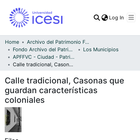
(curren
Log In
Communities & Collec
All of DSpace
Home
Archivo del Patrimonio Fotográfico y Fílmico del Valle del Cauca
Fondo Archivo del Patrimonio Fotográfico y Fílmico del Valle del Cauca
Los Municipios
Statistics
APFFVC - Ciudad - Patrimonial
Calle tradicional, Casonas que guardan características coloniales
Calle tradicional, Casonas que
guardan características
coloniales