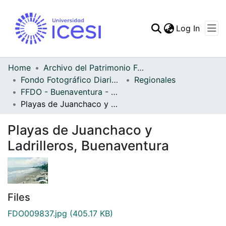
(curren
Log In
Communities & Collec
All of DSpace
Home
Archivo del Patrimonio Fotográfico y Fílmico del Valle del Cauca
Fondo Fotográfico Diario Occidente
Regionales
Statistics
FFDO - Buenaventura - Patrimonial
Playas de Juanchaco y Ladrilleros, Buenaventura
Playas de Juanchaco y
Ladrilleros, Buenaventura
Files
FDO009837.jpg
(405.17 KB)