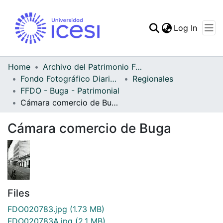
(curren
Log In
Communities & Collec
All of DSpace
Home
Archivo del Patrimonio Fotográfico y Fílmico del Valle del Cauca
Fondo Fotográfico Diario Occidente
Regionales
Statistics
FFDO - Buga - Patrimonial
Cámara comercio de Buga
Cámara comercio de Buga
Files
FDO020783.jpg
(1.73 MB)
FDO020783A.jpg
(2.1 MB)