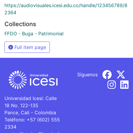
https://audiovisuales.icesi.edu.co/handle/123456789/8
2364
Collections
FFDO - Buga - Patrimonial
Full item page
Síguenos
Universidad Icesi: Calle
18 No. 122-135
Pance, Cali - Colombia
Teléfono: +57 (602) 555
2334