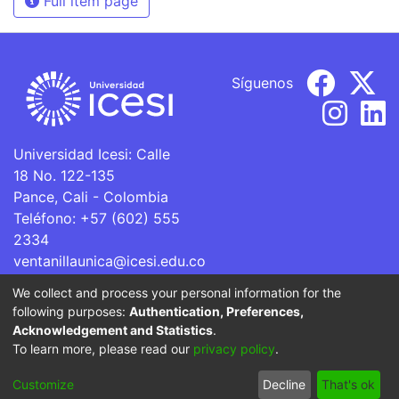
Full item page
Síguenos
Universidad Icesi: Calle
18 No. 122-135
Pance, Cali - Colombia
Teléfono: +57 (602) 555
2334
ventanillaunica@icesi.edu.co
We collect and process your personal information for the
La Universidad Icesi es una Institución de Educación
following purposes:
Authentication, Preferences,
Superior que se encuentra sujeta a inspección y vigilancia
Acknowledgement and Statistics
.
por parte del Ministerio de Educación Nacional.
To learn more, please read our
privacy policy
.
Cookie
Privacy
End User
Send
Customize
Decline
That's ok
settings
policy
Agreement
Feedback