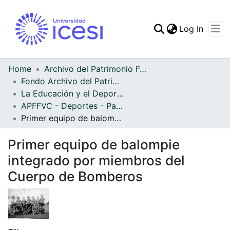
(curren
Log In
Communities & Collec
All of DSpace
Home
Archivo del Patrimonio Fotográfico y Fílmico del Valle del Cauca
Fondo Archivo del Patrimonio Fotográfico y Fílmico del Valle del Cauca
Statistics
La Educación y el Deporte
APFFVC - Deportes - Patrimonial
Primer equipo de balompie integrado por miembros del Cuerpo de Bomberos
Primer equipo de balompie
integrado por miembros del
Cuerpo de Bomberos