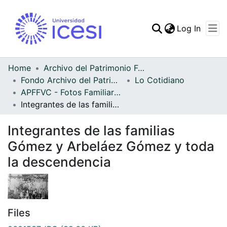
(curren
Log In
Communities & Collec
All of DSpace
Home
Archivo del Patrimonio Fotográfico y Fílmico del Valle del Cauca
Fondo Archivo del Patrimonio Fotográfico y Fílmico del Valle del Cauca
Lo Cotidiano
Statistics
APFFVC - Fotos Familiares - Patrimonial
Integrantes de las familias Gómez y Arbeláez Gómez y toda la descendencia
Integrantes de las familias
Gómez y Arbeláez Gómez y toda
la descendencia
Files