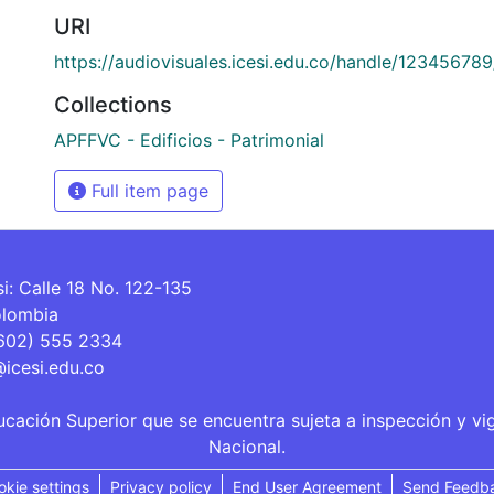
URI
https://audiovisuales.icesi.edu.co/handle/12345678
Collections
APFFVC - Edificios - Patrimonial
Full item page
si: Calle 18 No. 122-135
olombia
(602) 555 2334
@icesi.edu.co
ucación Superior que se encuentra sujeta a inspección y vi
Nacional.
okie settings
Privacy policy
End User Agreement
Send Feedb