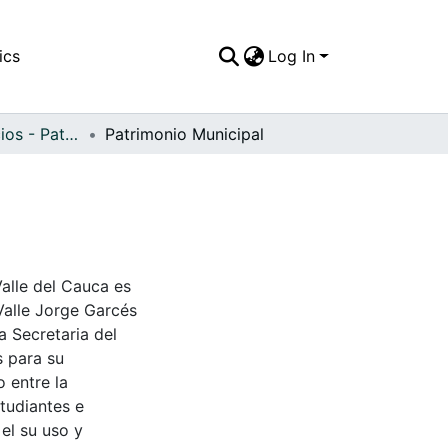
ics
Log In
APFFVC - Edificios - Patrimonial
Patrimonio Municipal
Valle del Cauca es
Valle Jorge Garcés
a Secretaria del
s para su
 entre la
tudiantes e
 el su uso y