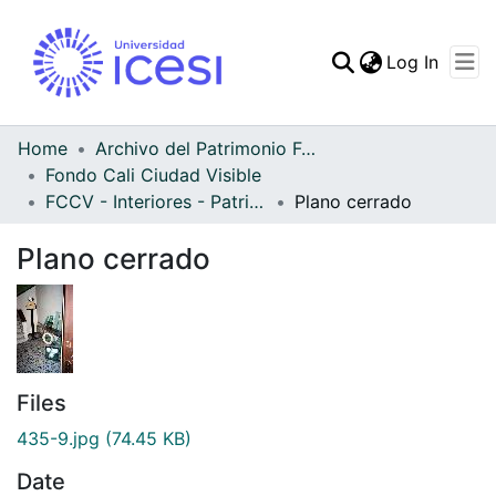
(curren
Log In
Communities & Collec
All of DSpace
Home
Archivo del Patrimonio Fotográfico y Fílmico del Valle del Cauca
Fondo Cali Ciudad Visible
Statistics
FCCV - Interiores - Patrimonial
Plano cerrado
Plano cerrado
Files
435-9.jpg
(74.45 KB)
Date