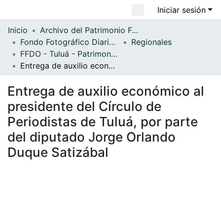
Iniciar sesión
Comunidades
Todo DSpace
Inicio
Archivo del Patrimonio Fotográfico y Fílmico del Valle del Cauca
Fondo Fotográfico Diario Occidente
Regionales
Estadísticas
FFDO - Tuluá - Patrimonial
Entrega de auxilio económico al presidente del Círculo de Periodistas de Tuluá, por parte del diputado Jorge Orlando Duque Satizábal
Entrega de auxilio económico al
presidente del Círculo de
Periodistas de Tuluá, por parte
del diputado Jorge Orlando
Duque Satizábal