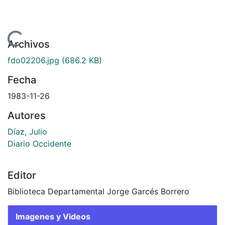
ndo...
Archivos
fdo02206.jpg
(686.2 KB)
Fecha
1983-11-26
Autores
Díaz, Julio
Diario Occidente
Editor