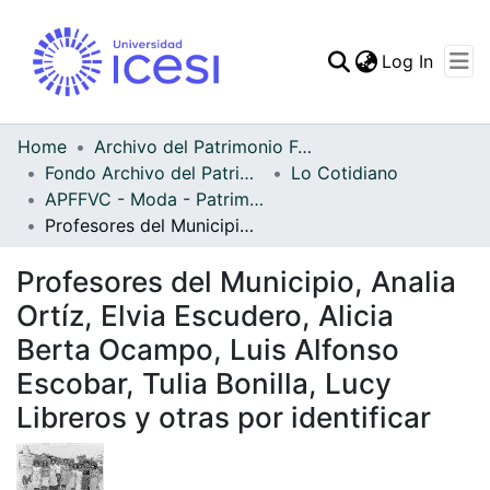
(curren
Log In
Communities & Collec
All of DSpace
Home
Archivo del Patrimonio Fotográfico y Fílmico del Valle del Cauca
Fondo Archivo del Patrimonio Fotográfico y Fílmico del Valle del Cauca
Lo Cotidiano
Statistics
APFFVC - Moda - Patrimonial
Profesores del Municipio, Analia Ortíz, Elvia Escudero, Alicia Berta Ocampo, Luis Alfonso Escobar, Tulia Bonilla, Lucy Libreros y otras por identificar
Profesores del Municipio, Analia
Ortíz, Elvia Escudero, Alicia
Berta Ocampo, Luis Alfonso
Escobar, Tulia Bonilla, Lucy
Libreros y otras por identificar