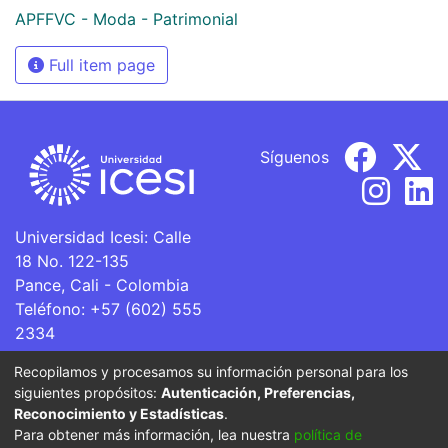
APFFVC - Moda - Patrimonial
Full item page
Síguenos
Universidad Icesi: Calle
18 No. 122-135
Pance, Cali - Colombia
Teléfono: +57 (602) 555
2334
ventanillaunica@icesi.edu.co
Recopilamos y procesamos su información personal para los
siguientes propósitos:
Autenticación, Preferencias,
La Universidad Icesi es una Institución de Educación
Reconocimiento y Estadísticas
.
Superior que se encuentra sujeta a inspección y vigilancia
Para obtener más información, lea nuestra
política de