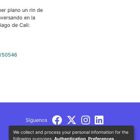
er plano un rin de
nversando en la
tiago de Cali:
9/50546
Síguenos
We collect and process your personal information for the
following purposes:
Authentication, Preferences,