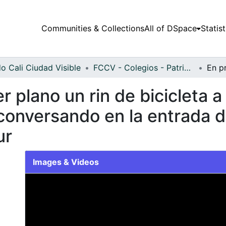
Communities & Collections
All of DSpace
Statist
o Cali Ciudad Visible
FCCV - Colegios - Patrimonial
 plano un rin de bicicleta a
onversando en la entrada de
ur
Images & Videos
Slide 1 of 1