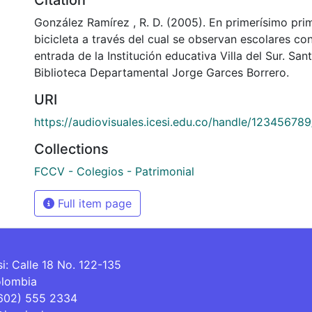
González Ramírez , R. D. (2005). En primerísimo prim
bicicleta a través del cual se observan escolares co
entrada de la Institución educativa Villa del Sur. San
Biblioteca Departamental Jorge Garces Borrero.
URI
https://audiovisuales.icesi.edu.co/handle/12345678
Collections
FCCV - Colegios - Patrimonial
Full item page
si: Calle 18 No. 122-135
olombia
(602) 555 2334