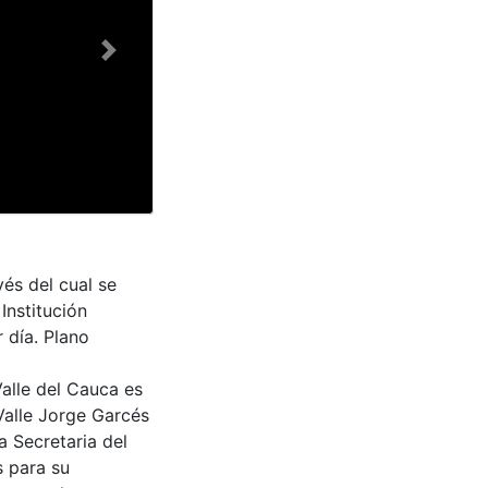
Next
vés del cual se
Institución
r día. Plano
Valle del Cauca es
Valle Jorge Garcés
a Secretaria del
s para su