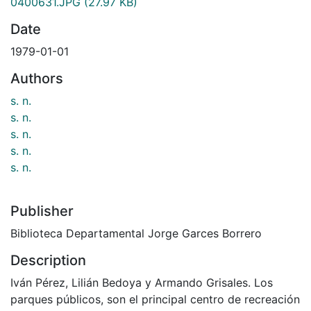
0400631.JPG
(27.97 KB)
Date
1979-01-01
Authors
s. n.
s. n.
s. n.
s. n.
s. n.
Publisher
Biblioteca Departamental Jorge Garces Borrero
Description
Iván Pérez, Lilián Bedoya y Armando Grisales. Los
parques públicos, son el principal centro de recreación