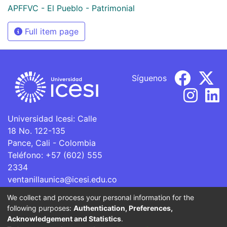
APFFVC - El Pueblo - Patrimonial
Full item page
Síguenos
Universidad Icesi: Calle
18 No. 122-135
Pance, Cali - Colombia
Teléfono: +57 (602) 555
2334
ventanillaunica@icesi.edu.co
We collect and process your personal information for the
La Universidad Icesi es una Institución de Educación
following purposes:
Authentication, Preferences,
Superior que se encuentra sujeta a inspección y vigilancia
Acknowledgement and Statistics
.