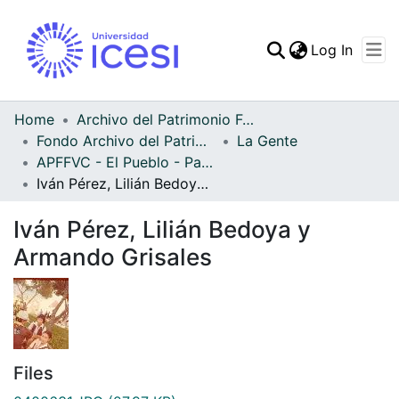
(curren
Log In
Communities & Collec
All of DSpace
Home
Archivo del Patrimonio Fotográfico y Fílmico del Valle del Cauca
Fondo Archivo del Patrimonio Fotográfico y Fílmico del Valle del Cauca
La Gente
Statistics
APFFVC - El Pueblo - Patrimonial
Iván Pérez, Lilián Bedoya y Armando Grisales
Iván Pérez, Lilián Bedoya y
Armando Grisales
Files