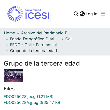
(curren
Log In
Communities & Collec
All of DSpace
Home
Archivo del Patrimonio Fotográfico y Fílmico del Valle del Cauca
Fondo Fotográfico Diario Occidente
Cali
Statistics
FFDO - Cali - Patrimonial
Grupo de la tercera edad
Grupo de la tercera edad
Files
FDO025028.jpeg
(1.21 MB)
FDO025028A.jpeg
(965.47 KB)