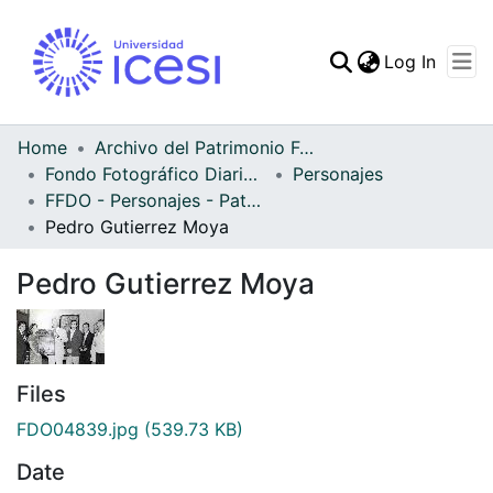
(curren
Log In
Communities & Collec
All of DSpace
Home
Archivo del Patrimonio Fotográfico y Fílmico del Valle del Cauca
Fondo Fotográfico Diario Occidente
Personajes
Statistics
FFDO - Personajes - Patrimonial
Pedro Gutierrez Moya
Pedro Gutierrez Moya
Files
FDO04839.jpg
(539.73 KB)
Date