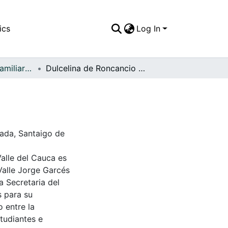
ics
Log In
APFFVC - Fotos Familiares - Patrimonial
Dulcelina de Roncancio y su hija Susana
nada, Santaigo de
Valle del Cauca es
Valle Jorge Garcés
a Secretaria del
s para su
 entre la
tudiantes e