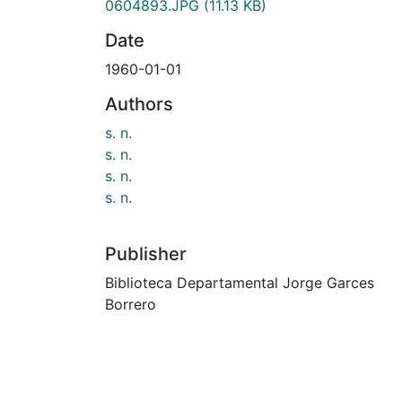
0604893.JPG
(11.13 KB)
Date
1960-01-01
Authors
s. n.
s. n.
s. n.
s. n.
Publisher
Biblioteca Departamental Jorge Garces
Borrero