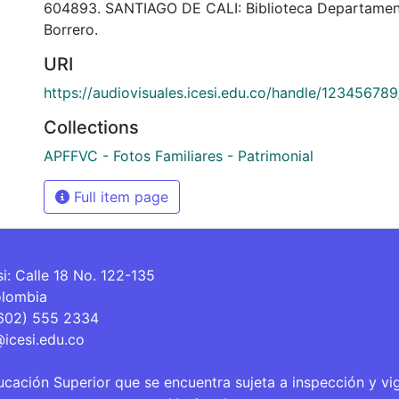
604893. SANTIAGO DE CALI: Biblioteca Departamen
Borrero.
URI
https://audiovisuales.icesi.edu.co/handle/12345678
Collections
APFFVC - Fotos Familiares - Patrimonial
Full item page
si: Calle 18 No. 122-135
olombia
(602) 555 2334
@icesi.edu.co
ucación Superior que se encuentra sujeta a inspección y vi