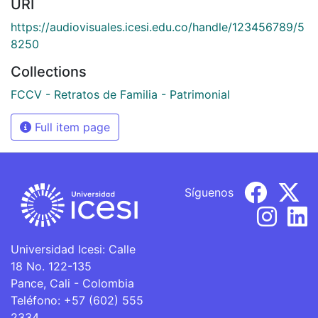
URI
https://audiovisuales.icesi.edu.co/handle/123456789/5
8250
Collections
FCCV - Retratos de Familia - Patrimonial
Full item page
Síguenos
Universidad Icesi: Calle
18 No. 122-135
Pance, Cali - Colombia
Teléfono: +57 (602) 555
2334