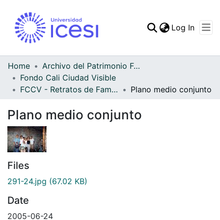
(curren
Log In
Communities & Collec
All of DSpace
Home
Archivo del Patrimonio Fotográfico y Fílmico del Valle del Cauca
Fondo Cali Ciudad Visible
Statistics
FCCV - Retratos de Familia - Patrimonial
Plano medio conjunto
Plano medio conjunto
Files
291-24.jpg
(67.02 KB)
Date
2005-06-24