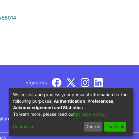
9/88014
Síguenos
We collect and process your personal information for the
following purposes:
Authentication, Preferences,
Acknowledgement and Statistics
.
To learn more, please read our
privacy policy
.
gilancia por parte del Ministerio de Educación
Customize
Decline
That's ok
ack