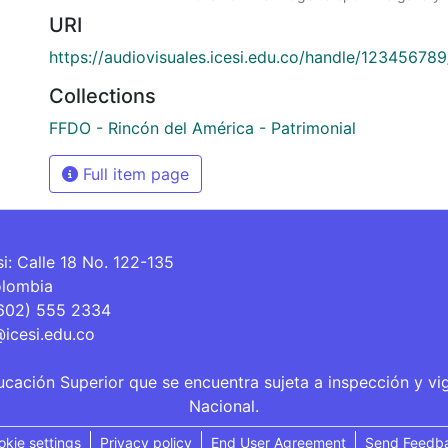
URI
https://audiovisuales.icesi.edu.co/handle/12345678
Collections
FFDO - Rincón del América - Patrimonial
Full item page
si: Calle 18 No. 122-135
olombia
(602) 555 2334
@icesi.edu.co
ucación Superior que se encuentra sujeta a inspección y vi
Nacional.
okie settings
Privacy policy
End User Agreement
Send Feedb