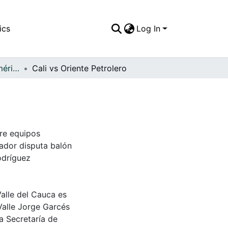
ics
Log In
FFDO - Rincón del América - Patrimonial
Cali vs Oriente Petrolero
re equipos
ador disputa balón
odríguez
Valle del Cauca es
Valle Jorge Garcés
a Secretaría de