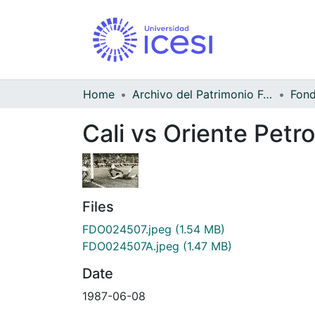
Home
Archivo del Patrimonio Fotográfico y Fílmico del Valle del Cauca
Cali vs Oriente Petro
Files
FDO024507.jpeg
(1.54 MB)
FDO024507A.jpeg
(1.47 MB)
Date
1987-06-08