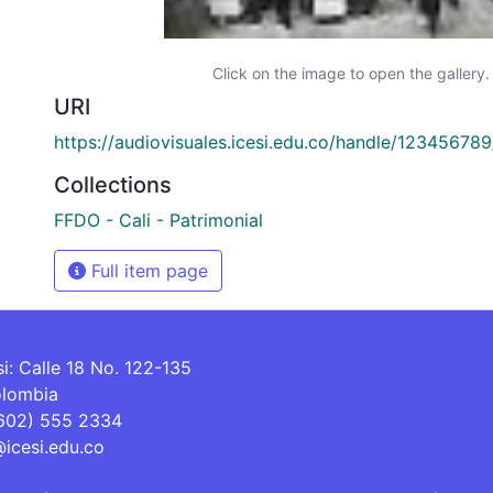
Click on the image to open the gallery.
URI
https://audiovisuales.icesi.edu.co/handle/12345678
Collections
FFDO - Cali - Patrimonial
Full item page
si: Calle 18 No. 122-135
olombia
(602) 555 2334
@icesi.edu.co