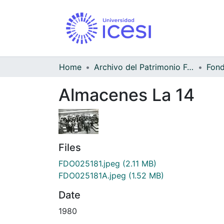
Home
Archivo del Patrimonio Fotográfico y Fílmico del Valle del Cauca
Almacenes La 14
Files
FDO025181.jpeg
(2.11 MB)
FDO025181A.jpeg
(1.52 MB)
Date
1980