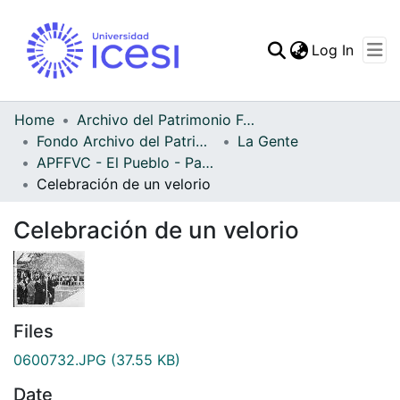
(curren
Log In
Communities & Collec
All of DSpace
Home
Archivo del Patrimonio Fotográfico y Fílmico del Valle del Cauca
Fondo Archivo del Patrimonio Fotográfico y Fílmico del Valle del Cauca
La Gente
Statistics
APFFVC - El Pueblo - Patrimonial
Celebración de un velorio
Celebración de un velorio
Files
0600732.JPG
(37.55 KB)
Date