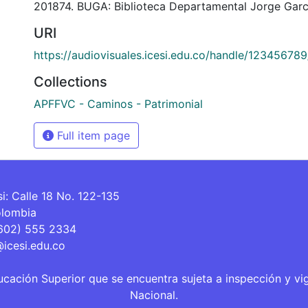
201874. BUGA: Biblioteca Departamental Jorge Garc
URI
https://audiovisuales.icesi.edu.co/handle/12345678
Collections
APFFVC - Caminos - Patrimonial
Full item page
si: Calle 18 No. 122-135
olombia
(602) 555 2334
@icesi.edu.co
ucación Superior que se encuentra sujeta a inspección y vi
Nacional.