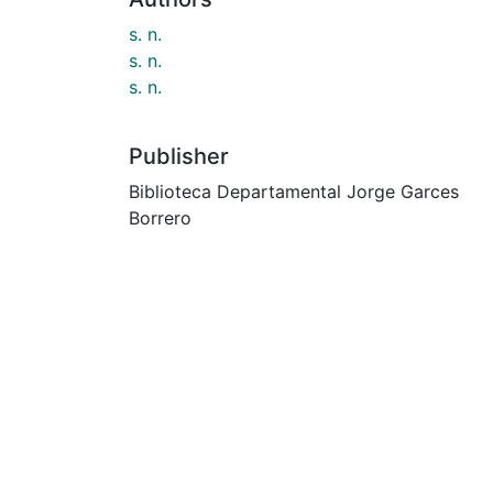
s. n.
s. n.
s. n.
Publisher
Biblioteca Departamental Jorge Garces
Borrero