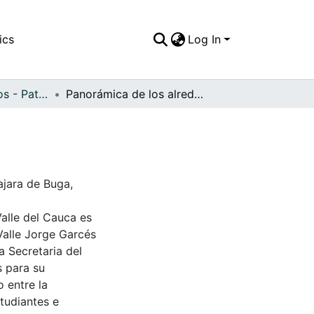
ics
Log In
APFFVC - Caminos - Patrimonial
Panorámica de los alrededores de la ciudad
ajara de Buga,
Valle del Cauca es
Valle Jorge Garcés
a Secretaria del
s para su
 entre la
tudiantes e