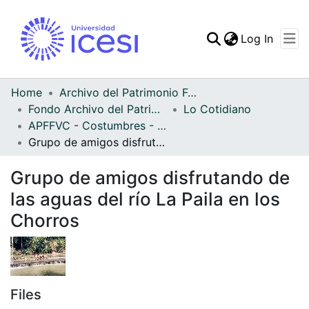
(curren
Log In
Communities & Collec
All of DSpace
Home
Archivo del Patrimonio Fotográfico y Fílmico del Valle del Cauca
Fondo Archivo del Patrimonio Fotográfico y Fílmico del Valle del Cauca
Lo Cotidiano
Statistics
APFFVC - Costumbres - Patrimonial
Grupo de amigos disfrutando de las aguas del río La Paila en los Chorros
Grupo de amigos disfrutando de
las aguas del río La Paila en los
Chorros
Files