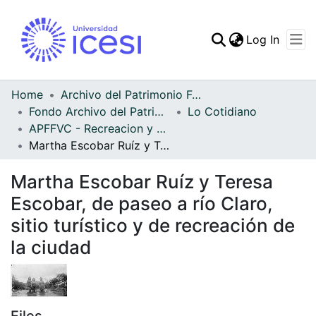
(curren
Log In
Communities & Collec
All of DSpace
Home
Archivo del Patrimonio Fotográfico y Fílmico del Valle del Cauca
Fondo Archivo del Patrimonio Fotográfico y Fílmico del Valle del Cauca
Lo Cotidiano
Statistics
APFFVC - Recreacion y Paseo - Patrimonial
Martha Escobar Ruíz y Teresa Escobar, de paseo a río Claro, sitio turístico y de recreación de la ciudad
Martha Escobar Ruíz y Teresa
Escobar, de paseo a río Claro,
sitio turístico y de recreación de
la ciudad
Files