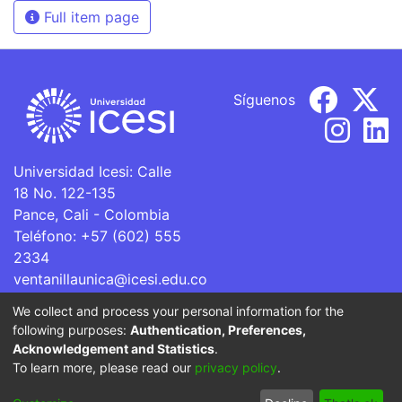
Full item page
Síguenos
Universidad Icesi: Calle
18 No. 122-135
Pance, Cali - Colombia
Teléfono: +57 (602) 555
2334
ventanillaunica@icesi.edu.co
We collect and process your personal information for the
La Universidad Icesi es una Institución de Educación
following purposes:
Authentication, Preferences,
Superior que se encuentra sujeta a inspección y vigilancia
Acknowledgement and Statistics
.
por parte del Ministerio de Educación Nacional.
To learn more, please read our
privacy policy
.
Cookie
Privacy
End User
Send