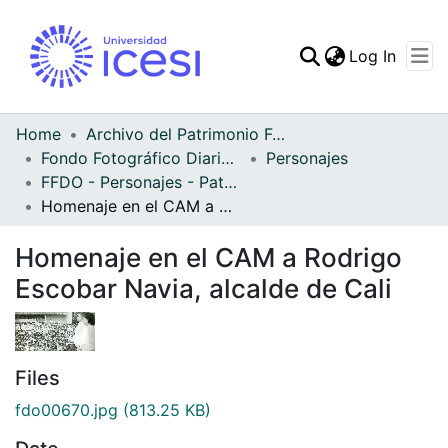
(curren
Log In
Communities & Collec
All of DSpace
Home
Archivo del Patrimonio Fotográfico y Fílmico del Valle del Cauca
Fondo Fotográfico Diario Occidente
Personajes
Statistics
FFDO - Personajes - Patrimonial
Homenaje en el CAM a Rodrigo Escobar Navia, alcalde de Cali
Homenaje en el CAM a Rodrigo
Escobar Navia, alcalde de Cali
Files
fdo00670.jpg
(813.25 KB)