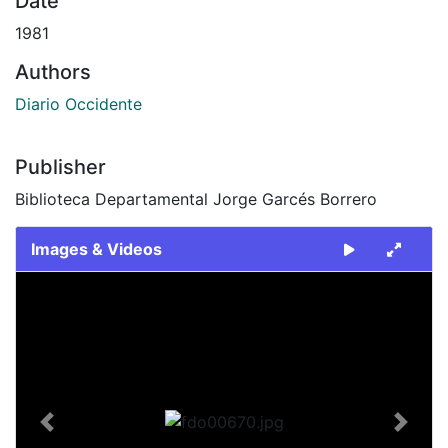
Date
1981
Authors
Diario Occidente
Publisher
Biblioteca Departamental Jorge Garcés Borrero
Images & Videos
Slide 1 of 1
Previous
Next