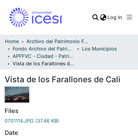
(curren
Log In
Communities & Collec
All of DSpace
Home
Archivo del Patrimonio Fotográfico y Fílmico del Valle del Cauca
Fondo Archivo del Patrimonio Fotográfico y Fílmico del Valle del Cauca
Los Municipios
Statistics
APFFVC - Ciudad - Patrimonial
Vista de los Farallones de Cali
Vista de los Farallones de Cali
Files
0701114.JPG
(37.46 KB)
Date