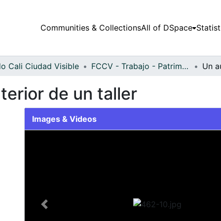
Communities & Collections
All of DSpace
Statist
o Cali Ciudad Visible
FCCV - Trabajo - Patrimonial
terior de un taller
Images & Videos
Slide 1 of 1
Previous