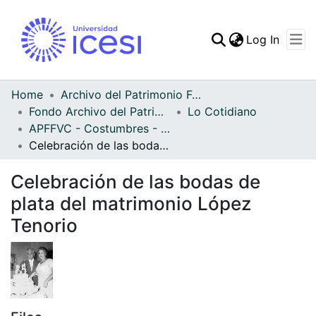
(curren
Log In
Communities & Collec
All of DSpace
Home
Archivo del Patrimonio Fotográfico y Fílmico del Valle del Cauca
Fondo Archivo del Patrimonio Fotográfico y Fílmico del Valle del Cauca
Lo Cotidiano
Statistics
APFFVC - Costumbres - Patrimonial
Celebración de las bodas de plata del matrimonio López Tenorio
Celebración de las bodas de
plata del matrimonio López
Tenorio