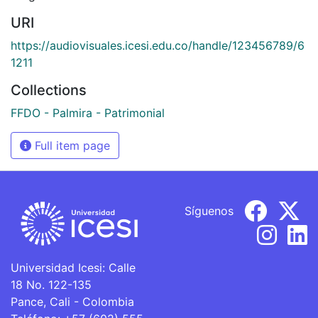
URI
https://audiovisuales.icesi.edu.co/handle/123456789/6
1211
Collections
FFDO - Palmira - Patrimonial
Full item page
Síguenos
Universidad Icesi: Calle
18 No. 122-135
Pance, Cali - Colombia