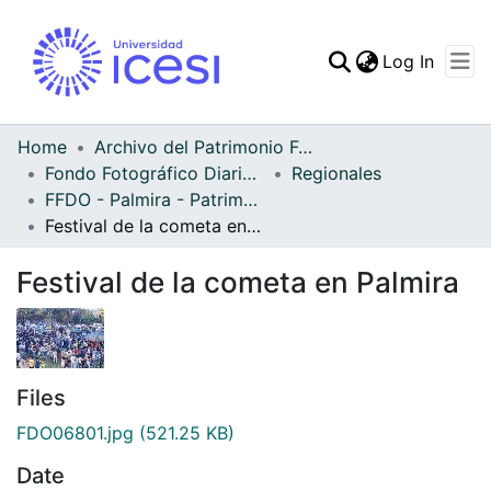
(curren
Log In
Communities & Collec
All of DSpace
Home
Archivo del Patrimonio Fotográfico y Fílmico del Valle del Cauca
Fondo Fotográfico Diario Occidente
Regionales
Statistics
FFDO - Palmira - Patrimonial
Festival de la cometa en Palmira
Festival de la cometa en Palmira
Files
FDO06801.jpg
(521.25 KB)
Date